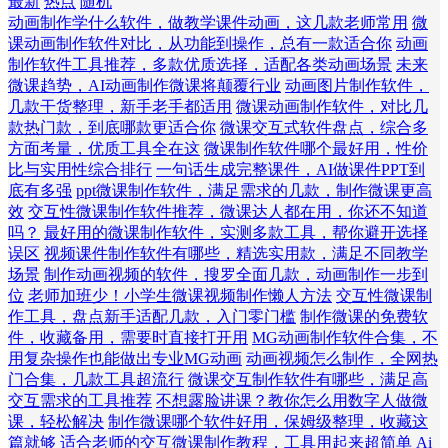
最新
热点
随机
动画制作学什么软件，做教学课件动画，这几款老师常用
微
课动画制作软件对比，从功能到操作，总有一款适合你
动画
制作软件工具推荐，多款优质选择，适配各类动画场景
未来
微课趋势，AI动画制作微课将颠覆行业
动画图片制作软件，
几款干货整理，新手老手都适用
微课动画制作软件，对比几
款热门款，到底哪款更适合你
微课交互式软件盘点，综合多
方面考量，优质工具全在这
微课制作软件哪个最好用，性价
比与实用性综合排行
一句话生成完整课件，AI做课件PPT到
底有多强
ppt微课制作软件，满足需求的几款，制作微课更高
效
交互性微课制作软件推荐，微课达人都在用，你还不知道
吗？
最好用的微课制作软件，实测多款工具，帮你避开选择
误区
视频课件制作软件有哪些，精选实用款，满足不同教学
场景
制作动画视频的软件，搜罗全面几款，动画制作一步到
位
老师加班少！小学生微课视频制作懒人方法
交互性微课制
作工具，盘点新手适配几款，入门零门槛
制作微课的免费软
件，收藏备用，需要时直接打开用
MG动画制作软件合集，不
用复杂操作也能做出专业MG动画
动画视频怎么制作，全网热
门合集，几款工具超流行
微课交互制作软件有哪些，满足高
交互需求的工具推荐
不想露脸讲课？教你怎么用数字人做微
课，轻松解决
制作微课哪个软件好用，保姆级整理，收藏这
篇就够
适合老师的交互微课制作教程，工具用起来超简单
Ai