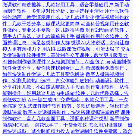
微课软件精选推荐，几款好用工具，适合零基础用户
新手动
画制作软件，多角度对比分析，新手选择更清晰
用什么软件
制作动画，教学演示用什么，这几款很专业
微课视频制作软
件，几款干货分享，做课从此更简单
动画科普视频用什么软
件做的，专业又不复杂，这几款很均衡
制作2d动画的软件，
新手入门首选，这几款简单易上手
微课制作用什么软件，全
面整理汇总，满足各类制作人群
微课AI人物说话，如何让虚
拟人更有亲和力？
用AI生成微课做短视频，引流太猛了
交互
类微课制作软件推荐，高效制作交互课件，教学更具吸引力
AI如何制作教学课件？从框架到细节，AI全包了
mg动画制作
软件合集分享，帮你快速找到合适工具
微课视频免费制作，
如何快速制作微课，几款工具帮你解决
数字人微课视频制
作，实测几款热门选择，真实体验到底如何
动画设计软件，
分享好用几款，小白该从哪款入手
动画制作常用软件，从性
能到操作，好用就这几款
ai生成ppt软件，几款优质选择，告
别低效加班
AI一键生成PPT免费指南，多款实用工具，一次
全搞定
交互式课件制作软件指南，多款优质选择，轻松打造
趣味课堂
数字人对话微课制作，快速搭建虚拟课堂教程
课件
制作软件，盘点几款全面工具，适配多种课件类型
新手制作
简易MG动画，别花钱学了，干货全在这
怎么用AI做微课，如
何快速成型，减少时间精力投入
ai微课制作软件免费版，适合