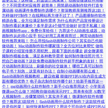
面更出众？这样做，封面设计感满满！
动画类微课软件用哪
个？不同需求对应推荐
超简单！用简易动画制作软件打造专
属动画
动画课件免费制作选哪个？资深教师亲测推荐这2款！
怎样做PPT制作？在线网站再方便不过了！
产品图册制作软件
精选合集，全方位满足制作需求
为什么有的产品宣传册设计
与制作看起来廉价？多半是这4个细节没做好
好货不私藏！动
画视频制作app，免费分享给你！
力荐这个AI动画生成器，动
画制作从此得心应手
别让好用工具擦肩而过，网页动画制作
软件推荐来啦！
怎么寻找flash动画制作公司？其实自己也能
做动画！
Mac动画制作软件哪家强？全方位对比来帮忙
做电
子课程介绍宣传册不用犯愁，跟着下面的步骤走
超全微课视
频制作模板合集，满足各种教学需求
如何制作微信照片书？
想自己做动画？这款免费动画制作软件超乎想象的友好！
照
片动画制作新玩法，刷爆你的社交媒体！
哪些工具可以制作
电子书？别急，这里有好办法！
自制小动画哪有那么难！
flash动画制作视频教程，建议收藏
能做PPT的AI在内容生成方
面有哪些优势？
电子杂志制作软件哪个好？给新手推荐这一
个！
mg动画用什么软件制作？新手小白推荐用这个
小学英语
微课ppt怎么做？3招教你做动画演示PPT，简单有创意
AI数字
人视频制作，步骤繁琐吗？其实并不难！
微课制作软件有哪
些？推荐这3款软件！
flash动画用什么软件制作？这款软件或
许是你的菜！
如何快速制作PPT？用这个可自动生成PPT的AI