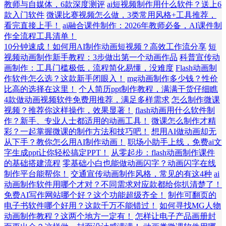
教师与自媒体，6款深度测评
ai短视频制作用什么软件？送上6
款入门软件
微课比赛视频怎么做，3类常用风格+工具推荐，
看完直接上手！
ai融合课件制作：2026年教师必备，AI课件制
作全流程工具清单！
10分钟速成！如何用AI制作动画短视频？高效工作流分享
短
视频动画制作新手教程：3步做出第一个动画作品
科普宣传动
画制作：工具门槛极低，流程简化易懂，没难度
Flash动画制
作软件怎么选？这款新手闭眼入！
mg动画制作多少钱？性价
比高的选择在这里！
个人简历ppt制作教程，满满干货仔细瞧
4款做动画视频软件免费用推荐，满足多样需求
怎么制作微课
视频？推荐你这样操作，效果显著！
flash动画用什么软件制
作？新手、专业人士都适用的动画工具！
微课怎么制作才精
彩？一起掌握微课的制作方法和技巧吧！
想用AI做动画却无
从下手？教你怎么用AI制作动画！
职场小助手上线，免费ai文
字生成ppt让你轻松搞定PPT！
从零起步：flash动画制作课件
的基础搭建流程
零基础小白也能做动画闪字？动画闪字在线
制作平台能帮你！
交通宣传动画制作风格，常见的有这4种
ai
动画制作软件用哪个才对？不同需求对应款都给你扒清楚了！
免费AI写作网站哪个好？这个功能超级齐全！
制作可翻页的
电子书软件哪个好用？这款千万不能错过！
如何寻找MG人物
动画制作教程？这两个地方一定有！
怎样让电子产品画册封