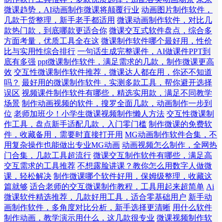
微课趋势，AI动画制作微课将颠覆行业
动画图片制作软件，
几款干货整理，新手老手都适用
微课动画制作软件，对比几
款热门款，到底哪款更适合你
微课交互式软件盘点，综合多
方面考量，优质工具全在这
微课制作软件哪个最好用，性价
比与实用性综合排行
一句话生成完整课件，AI做课件PPT到
底有多强
ppt微课制作软件，满足需求的几款，制作微课更高
效
交互性微课制作软件推荐，微课达人都在用，你还不知道
吗？
最好用的微课制作软件，实测多款工具，帮你避开选择
误区
视频课件制作软件有哪些，精选实用款，满足不同教学
场景
制作动画视频的软件，搜罗全面几款，动画制作一步到
位
老师加班少！小学生微课视频制作懒人方法
交互性微课制
作工具，盘点新手适配几款，入门零门槛
制作微课的免费软
件，收藏备用，需要时直接打开用
MG动画制作软件合集，不
用复杂操作也能做出专业MG动画
动画视频怎么制作，全网热
门合集，几款工具超流行
微课交互制作软件有哪些，满足高
交互需求的工具推荐
不想露脸讲课？教你怎么用数字人做微
课，轻松解决
制作微课哪个软件好用，保姆级整理，收藏这
篇就够
适合老师的交互微课制作教程，工具用起来超简单
Ai
微课软件精选推荐，几款好用工具，适合零基础用户
新手动
画制作软件，多角度对比分析，新手选择更清晰
用什么软件
制作动画，教学演示用什么，这几款很专业
微课视频制作软