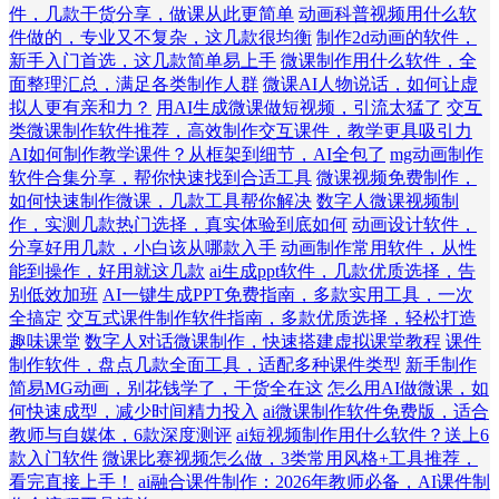
件，几款干货分享，做课从此更简单
动画科普视频用什么软
件做的，专业又不复杂，这几款很均衡
制作2d动画的软件，
新手入门首选，这几款简单易上手
微课制作用什么软件，全
面整理汇总，满足各类制作人群
微课AI人物说话，如何让虚
拟人更有亲和力？
用AI生成微课做短视频，引流太猛了
交互
类微课制作软件推荐，高效制作交互课件，教学更具吸引力
AI如何制作教学课件？从框架到细节，AI全包了
mg动画制作
软件合集分享，帮你快速找到合适工具
微课视频免费制作，
如何快速制作微课，几款工具帮你解决
数字人微课视频制
作，实测几款热门选择，真实体验到底如何
动画设计软件，
分享好用几款，小白该从哪款入手
动画制作常用软件，从性
能到操作，好用就这几款
ai生成ppt软件，几款优质选择，告
别低效加班
AI一键生成PPT免费指南，多款实用工具，一次
全搞定
交互式课件制作软件指南，多款优质选择，轻松打造
趣味课堂
数字人对话微课制作，快速搭建虚拟课堂教程
课件
制作软件，盘点几款全面工具，适配多种课件类型
新手制作
简易MG动画，别花钱学了，干货全在这
怎么用AI做微课，如
何快速成型，减少时间精力投入
ai微课制作软件免费版，适合
教师与自媒体，6款深度测评
ai短视频制作用什么软件？送上6
款入门软件
微课比赛视频怎么做，3类常用风格+工具推荐，
看完直接上手！
ai融合课件制作：2026年教师必备，AI课件制