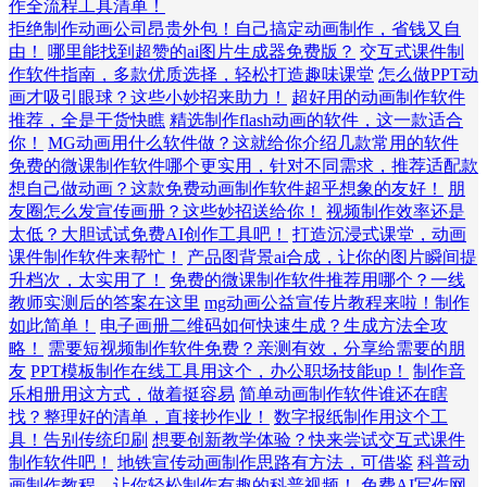
作全流程工具清单！
拒绝制作动画公司昂贵外包！自己搞定动画制作，省钱又自
由！
哪里能找到超赞的ai图片生成器免费版？
交互式课件制
作软件指南，多款优质选择，轻松打造趣味课堂
怎么做PPT动
画才吸引眼球？这些小妙招来助力！
超好用的动画制作软件
推荐，全是干货快瞧
精选制作flash动画的软件，这一款适合
你！
MG动画用什么软件做？这就给你介绍几款常用的软件
免费的微课制作软件哪个更实用，针对不同需求，推荐适配款
想自己做动画？这款免费动画制作软件超乎想象的友好！
朋
友圈怎么发宣传画册？这些妙招送给你！
视频制作效率还是
太低？大胆试试免费AI创作工具吧！
打造沉浸式课堂，动画
课件制作软件来帮忙！
产品图背景ai合成，让你的图片瞬间提
升档次，太实用了！
免费的微课制作软件推荐用哪个？一线
教师实测后的答案在这里
mg动画公益宣传片教程来啦！制作
如此简单！
电子画册二维码如何快速生成？生成方法全攻
略！
需要短视频制作软件免费？亲测有效，分享给需要的朋
友
PPT模板制作在线工具用这个，办公职场技能up！
制作音
乐相册用这方式，做着挺容易
简单动画制作软件谁还在瞎
找？整理好的清单，直接抄作业！
数字报纸制作用这个工
具！告别传统印刷
想要创新教学体验？快来尝试交互式课件
制作软件吧！
地铁宣传动画制作思路有方法，可借鉴
科普动
画制作教程，让你轻松制作有趣的科普视频！
免费AI写作网