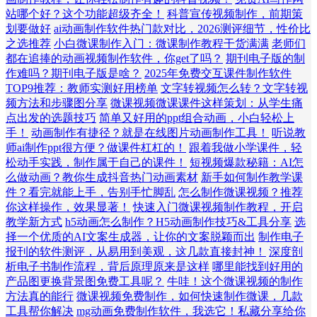
站哪个好？这个功能超级齐全！
科普宣传视频制作，前期策
划要做好
ai动画制作软件热门款对比，2026测评细节，性价比
之选推荐
小白微课制作入门：微课制作教程干货满满
老师们
都在追捧的动画视频制作软件，你get了吗？
期刊电子版的制
作难吗？期刊电子版是啥？
2025年免费交互课件制作软件
TOP9推荐：教师实测好用榜单
文字转视频怎么转？文字转视
频方法和步骤图分享
微课视频微课课件这样策划：从学生痛
点出发的选题技巧
简单又好用的ppt组合动画，小白轻松上
手！
动画制作有捷径？就是在线图片动画制作工具！
听说教
师ai制作ppt很方便？做课件杠杠的！
跟着我做小学课件，轻
松动手实践，制作属于自己的课件！
短视频爆款秘籍：AI怎
么做动画？教你生成抖音热门动画素材
新手如何制作教学课
件？看完就能上手，告别手忙脚乱
怎么制作微课视频？推荐
你这样操作，效果显著！
快速入门微课视频制作教程，开启
教学新方式
h5动画怎么制作？H5动画制作技巧&工具分享
选
择一个优质的AI文案生成器，让你的文案脱颖而出
制作电子
报刊的软件测评，从易用到美观，这几款直接封神！
深度剖
析电子书制作流程，背后原理原来是这样
哪里能找到好用的
产品图更换背景图免费工具呢？
牛哇！这个微课视频的制作
方法真的能行
微课视频免费制作，如何快速制作微课，几款
工具帮你解决
mg动画免费制作软件，我选它！私藏分享给你